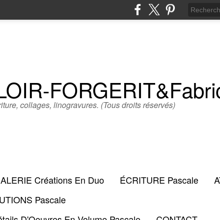
LLOIR-FORGERIT&Fabr
iture, collages, linogravures. (Tous droits réservés)
ALERIE Créations En Duo
ÉCRITURE Pascale
A
TIONS Pascale
tails D'Oeuvres En Volume Pascale
CONTACT