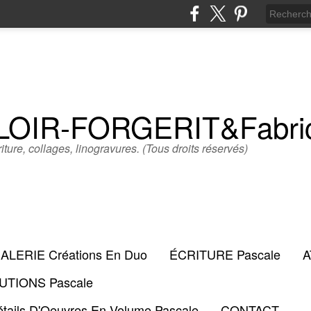
LLOIR-FORGERIT&Fabr
iture, collages, linogravures. (Tous droits réservés)
ALERIE Créations En Duo
ÉCRITURE Pascale
A
TIONS Pascale
tails D'Oeuvres En Volume Pascale
CONTACT