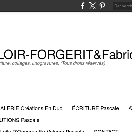
LLOIR-FORGERIT&Fabr
iture, collages, linogravures. (Tous droits réservés)
ALERIE Créations En Duo
ÉCRITURE Pascale
A
TIONS Pascale
tails D'Oeuvres En Volume Pascale
CONTACT