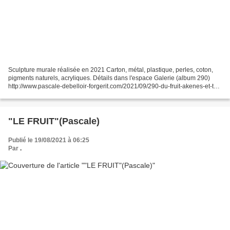
Sculpture murale réalisée en 2021 Carton, métal, plastique, perles, coton,
pigments naturels, acryliques. Détails dans l'espace Galerie (album 290)
http://www.pascale-debelloir-forgerit.com/2021/09/290-du-fruit-akenes-et-toi-
phare-a-on.html
"LE FRUIT"(Pascale)
Publié le 19/08/2021 à 06:25
Par
.