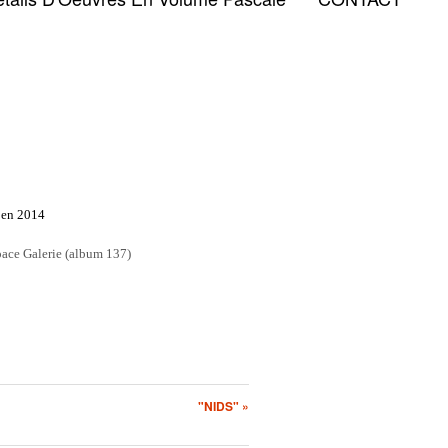
s en 2014
pace Galerie (album 137)
"NIDS" »