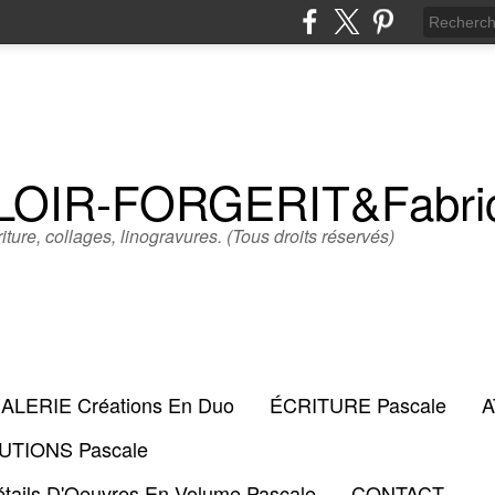
LLOIR-FORGERIT&Fabr
iture, collages, linogravures. (Tous droits réservés)
ALERIE Créations En Duo
ÉCRITURE Pascale
A
TIONS Pascale
tails D'Oeuvres En Volume Pascale
CONTACT