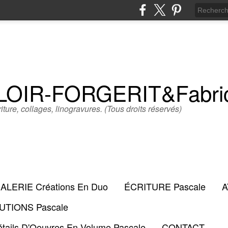
LLOIR-FORGERIT&Fabr
iture, collages, linogravures. (Tous droits réservés)
ALERIE Créations En Duo
ÉCRITURE Pascale
A
TIONS Pascale
tails D'Oeuvres En Volume Pascale
CONTACT