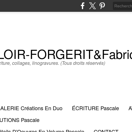
LLOIR-FORGERIT&Fabr
iture, collages, linogravures. (Tous droits réservés)
ALERIE Créations En Duo
ÉCRITURE Pascale
A
TIONS Pascale
tails D'Oeuvres En Volume Pascale
CONTACT