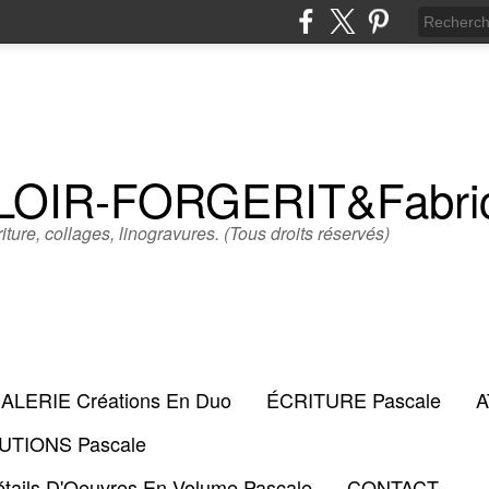
LLOIR-FORGERIT&Fabr
iture, collages, linogravures. (Tous droits réservés)
ALERIE Créations En Duo
ÉCRITURE Pascale
A
TIONS Pascale
tails D'Oeuvres En Volume Pascale
CONTACT