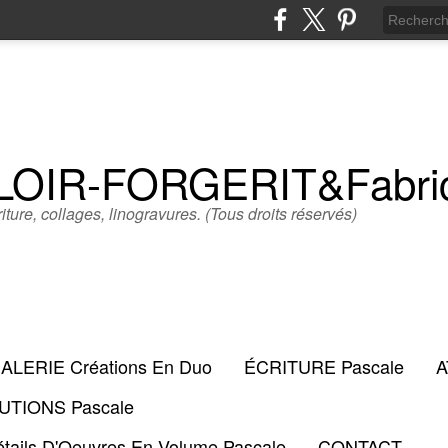
LLOIR-FORGERIT&Fabr
iture, collages, linogravures. (Tous droits réservés)
ALERIE Créations En Duo
ÉCRITURE Pascale
A
TIONS Pascale
tails D'Oeuvres En Volume Pascale
CONTACT