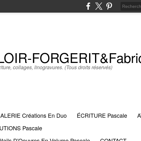
LLOIR-FORGERIT&Fabr
iture, collages, linogravures. (Tous droits réservés)
ALERIE Créations En Duo
ÉCRITURE Pascale
A
TIONS Pascale
tails D'Oeuvres En Volume Pascale
CONTACT