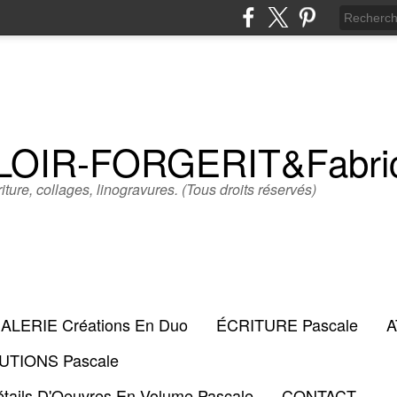
LLOIR-FORGERIT&Fabr
iture, collages, linogravures. (Tous droits réservés)
ALERIE Créations En Duo
ÉCRITURE Pascale
A
TIONS Pascale
tails D'Oeuvres En Volume Pascale
CONTACT