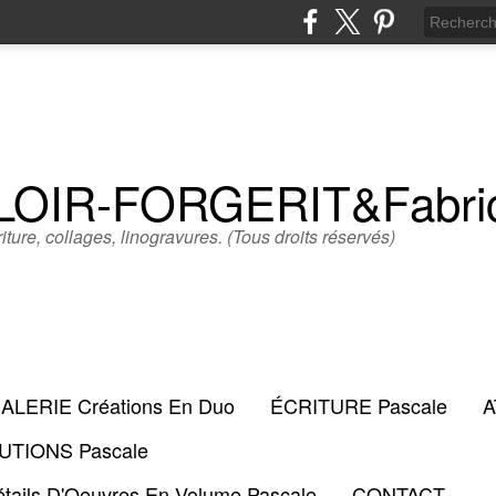
LLOIR-FORGERIT&Fabr
iture, collages, linogravures. (Tous droits réservés)
ALERIE Créations En Duo
ÉCRITURE Pascale
A
TIONS Pascale
tails D'Oeuvres En Volume Pascale
CONTACT