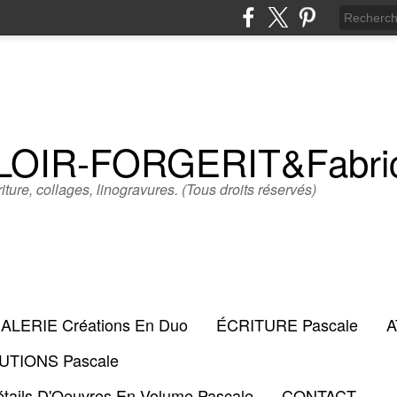
LLOIR-FORGERIT&Fabr
iture, collages, linogravures. (Tous droits réservés)
ALERIE Créations En Duo
ÉCRITURE Pascale
A
TIONS Pascale
tails D'Oeuvres En Volume Pascale
CONTACT