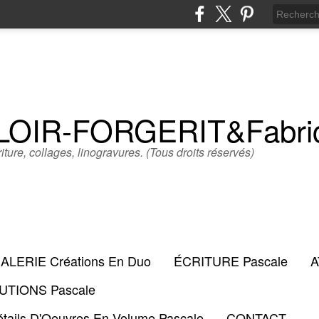
LLOIR-FORGERIT&Fabr
iture, collages, linogravures. (Tous droits réservés)
ALERIE Créations En Duo
ÉCRITURE Pascale
A
TIONS Pascale
tails D'Oeuvres En Volume Pascale
CONTACT