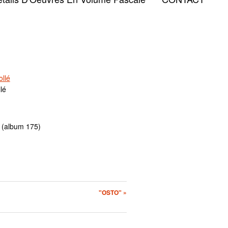
lé
e (album 175)
"OSTO" »